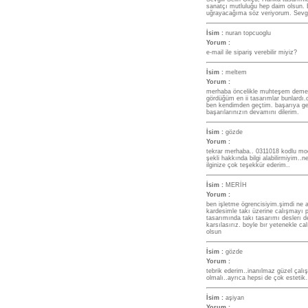
sanatçı mutluluğu hep daim olsun. 
uğrayacağıma söz veriyorum. Sevg
İsim :
nuran topcuoglu
Yorum :
e-mail ile sipariş verebilir miyiz?
İsim :
meltem
Yorum :
merhaba öncelikle muhteşem demek
gördüğüm en ii tasarımlar bunlardı.
ben kendimden geçtim. başarıya ge
başarılarınızın devamını dilerim.
İsim :
gözde
Yorum :
tekrar merhaba.. 0311018 kodlu mode
şekli hakkında bilgi alabilirmiyim..
ilginize çok teşekkür ederim..
İsim :
MERİH
Yorum :
ben işletme ögrencisiyim.şimdi ne a
kardesimle takı üzerine calışmayı p
tasarımında takı tasarımı deslerı de 
karsılasırız. boyle bır yetenekle ca
olsun
İsim :
gözde
Yorum :
tebrik ederim..inanılmaz güzel çalı
olmalı..ayrıca hepsi de çok estetik.
İsim :
aşiyan
Yorum :