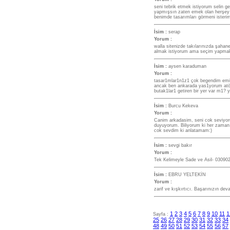
seni tebrik etmek istiyorum selin g
yapmışsın zaten emek olan herşey g
benimde tasarımları görmeni isterim
İsim :
serap
Yorum :
walla sitenizde takılarınızda şahane
almak istiyorum ama seçim yapmak
İsim :
aysen karaduman
Yorum :
tasar1mlar1n1z1 çok begendim emi
ancak ben ankarada yas1yorum atö
butak1lar1 getiren bir yer var m1?
İsim :
Burcu Kekeva
Yorum :
Canim arkadasim, seni cok seviyorum
duyuyorum. Biliyorum ki her zaman 
cok sevdim ki anlatamam:)
İsim :
sevgi bakır
Yorum :
Tek Kelimeyle Sade ve Asil- 03090
İsim :
EBRU YELTEKİN
Yorum :
zarif ve kışkırtıcı. Başarınızın dev
1
2
3
4
5
6
7
8
9
10
11
1
Sayfa :
25
26
27
28
29
30
31
32
33
34
48
49
50
51
52
53
54
55
56
57