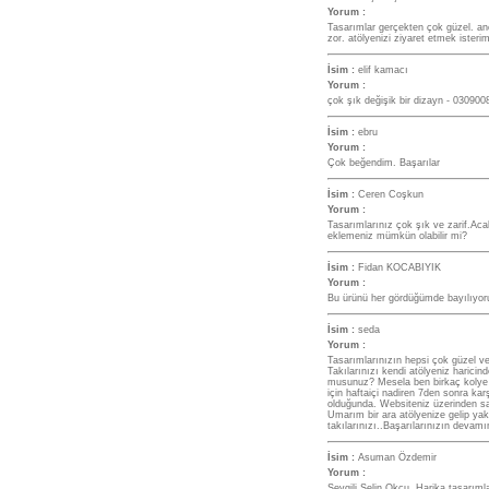
Yorum :
Tasarımlar gerçekten çok güzel. anc
zor. atölyenizi ziyaret etmek isterim
İsim :
elif kamacı
Yorum :
çok şık değişik bir dizayn - 030900
İsim :
ebru
Yorum :
Çok beğendim. Başarılar
İsim :
Ceren Coşkun
Yorum :
Tasarımlarınız çok şık ve zarif.Acab
eklemeniz mümkün olabilir mi?
İsim :
Fidan KOCABIYIK
Yorum :
Bu ürünü her gördüğümde bayılıyor
İsim :
seda
Yorum :
Tasarımlarınızın hepsi çok güzel v
Takılarınızı kendi atölyeniz haric
musunuz? Mesela ben birkaç kolye v
için haftaiçi nadiren 7den sonra ka
olduğunda. Websiteniz üzerinden sa
Umarım bir ara atölyenize gelip yak
takılarınızı..Başarılarınızın dev
İsim :
Asuman Özdemir
Yorum :
Sevgili Selin Okçu, Harika tasarıml