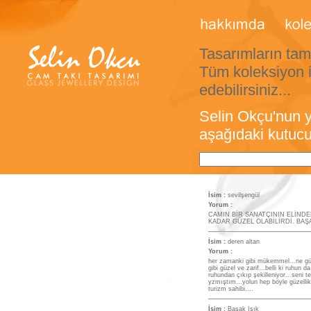
Tasarımların tam
Tüm koleksiyon 
edebilirsiniz...
Selin Okçu'nun y
aşağıdaki kutucuğ
İsim :
sevilşengül
Yorum :
CAMIN BİR SANATÇININ ELİND
KADAR GÜZEL OLABİLİRDİ. BAŞ
İsim :
deren altan
Yorum :
her zamanki gibi mükemmel...ne güz
gibi güzel ve zarif...belli ki ruhun 
ruhundan çıkıp şekilleniyor...seni 
yzmıştım...yolun hep böyle güzellikl
turizm sahibi....
İsim :
Başak Işık