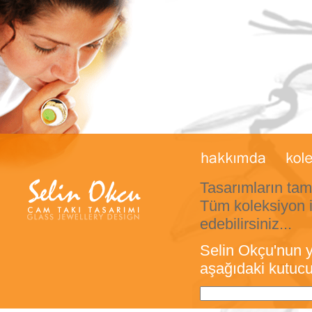
Tasarımların tam
Tüm koleksiyon 
edebilirsiniz...
Selin Okçu'nun y
aşağıdaki kutucuğ